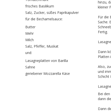
hinzu, 
frisches Basilikum
kleiner
Salz, Zucker, süßes Paprikapulver
Für die
für die Bechamelsauce:
Sache. 
Butter
Schneebe
Fertig.
Mehr
Milch
Lasagne
Salz, Pfeffer, Muskat
Dann kön
und:
Platten
Lasagneplatten von Barilla
Also, z
Sahne
und imme
geriebener Mozzarella Käse
Schicht 
Lasagne
Bei den
dann die
Dann di