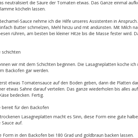
das neutralisiert die Säure der Tomaten etwas. Das Ganze einmal auf
 Flamme köcheln lassen.
 Bechamel-Sauce nehme ich die Hilfe unseres Assistenten in Anspruch
Einfach Butter schmelzen, Mehl hinzu und mit andünsten. Mit Milch n
sen rühren, am besten bei kleiner Hitze bis die Masse fester wird. 
 schichten
nen wir mit dem Schichten beginnen. Die Lasagneplatten koche ich nic
 im Backofen gar werden.
uerst etwas Tomatensauce auf den Boden geben, dann die Platten dar
r etwas Sahne darauf verteilen. Das ganze wiederholen bis alles aufg
Käse bedecken. Fertig.
 bereit für den Backofen
 trockenen Lasagneplatten macht es Sinn, diese Form eine gute halbe
 Sauce auf.
e Form in den Backofen bei 180 Grad und goldbraun backen lassen.