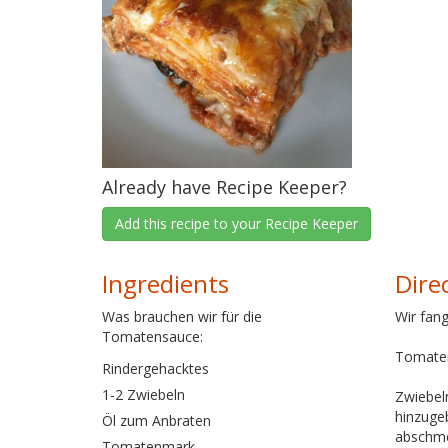
Already have Recipe Keeper?
Add this recipe to your Recipe Keeper
Ingredients
Dire
Was brauchen wir für die
Wir fan
Tomatensauce:
Tomate
Rindergehacktes
1-2 Zwiebeln
Zwiebeln
hinzuge
Öl zum Anbraten
abschme
Tomatenmark