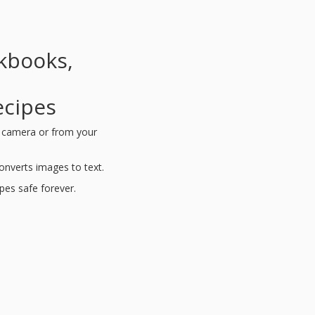
kbooks,
d
ecipes
s camera or from your
nverts images to text.
ipes safe forever.