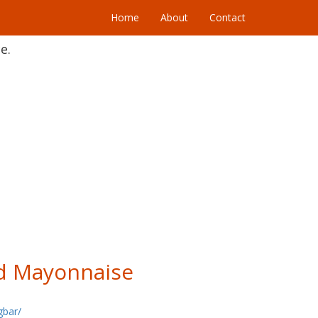
Home
About
Contact
e.
nd Mayonnaise
gbar/