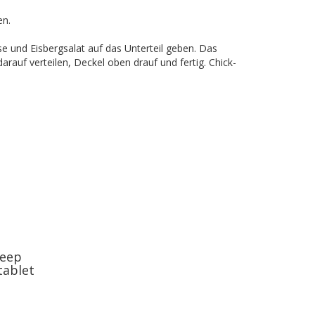
en.
e und Eisbergsalat auf das Unterteil geben. Das
arauf verteilen, Deckel oben drauf und fertig. Chick-
keep
tablet