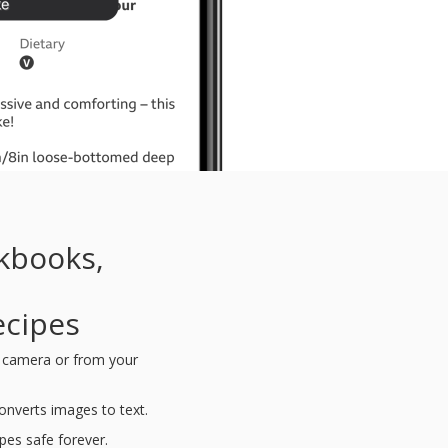
kbooks,
d
ecipes
s camera or from your
nverts images to text.
ipes safe forever.