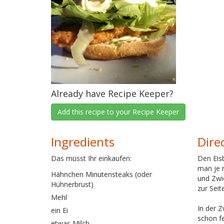
Already have Recipe Keeper?
Add this recipe to your Recipe Keeper
Ingredients
Dire
Das müsst Ihr einkaufen:
Den Eisb
man je 
Hähnchen Minutensteaks (oder
und Zwie
Hühnerbrust)
zur Seit
Mehl
In der 
ein Ei
schon fe
etwas Milch