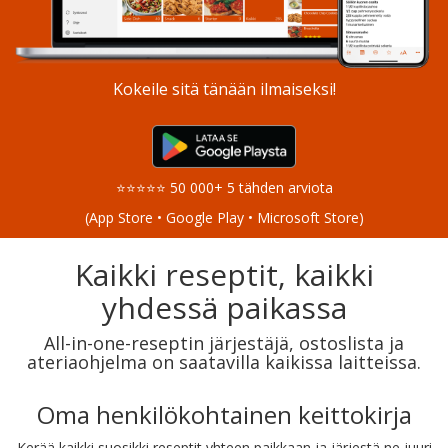
Kokeile sitä tänään ilmaiseksi!
⭐⭐⭐⭐⭐ 50 000+ 5 tähden arviota
(App Store • Google Play • Microsoft Store)
Kaikki reseptit, kaikki
yhdessä paikassa
All-in-one-reseptin järjestäjä, ostoslista ja
ateriaohjelma on saatavilla kaikissa laitteissa.
Oma henkilökohtainen keittokirja
Kerää kaikki suosikki reseptit yhteen paikkaan ja järjestä ne juuri